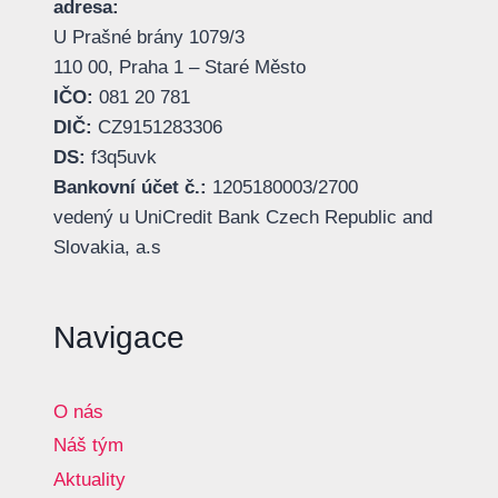
adresa:
U Prašné brány 1079/3
110 00, Praha 1 – Staré Město
IČO:
081 20 781
DIČ:
CZ9151283306
DS:
f3q5uvk
Bankovní účet č.:
1205180003/2700
vedený u UniCredit Bank Czech Republic and
Slovakia, a.s
Navigace
O nás
Náš tým
Aktuality