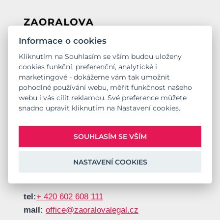
Informace o cookies
Kliknutím na Souhlasím se vším budou uloženy
Poskytujeme právní služby v oboru trestního
cookies funkční, preferenční, analytické i
práva, zejména v oblasti obhajoby fyzických a
marketingové - dokážeme vám tak umožnit
právnických osob a zastupování poškozených,
pohodlné používání webu, měřit funkčnost našeho
webu i vás cílit reklamou. Své preference můžete
a to včetně trestní odpovědnosti právnických
snadno upravit kliknutím na Nastavení cookies.
osob a poradenství v oblasti criminal
compliance.
SOUHLASÍM SE VŠÍM
Spojme se
NASTAVENÍ COOKIES
tel:
+ 420 602 608 111
mail:
office@zaoralovalegal.cz