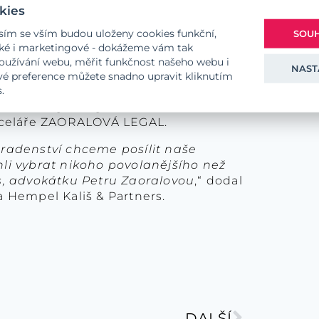
kies
ostem z renomovaných advokátních
SOUH
sím se vším budou uloženy cookies funkční,
ména v otázkách obhajoby fyzických
ické i marketingové - dokážeme vám tak
včetně trestní odpovědnosti
užívání webu, měřit funkčnost našeho webu i
NAST
polupráci s CERHA HEMPEL jsem se
Své preference můžete snadno upravit kliknutím
 mezinárodní síti advokátních
.
aše služby českým i zahraničním
anceláře ZAORALOVÁ LEGAL.
oradenství chceme posílit naše
hli vybrat nikoho povolanějšího než
ás, advokátku Petru Zaoralovou
,“ dodal
a Hempel Kališ & Partners.
DALŠÍ