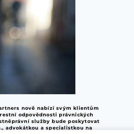
rtners nově nabízí svým klientům
 trestní odpovědnosti právnických
estněprávní služby bude poskytovat
., advokátkou a specialistkou na