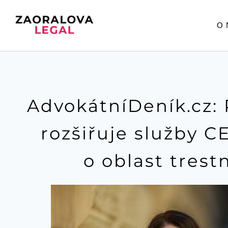
O 
AdvokátníDeník.cz: 
rozšiřuje služby
o oblast trest