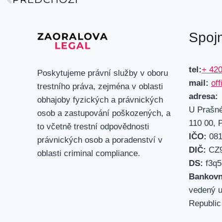
Spoj
tel:
+ 420
Poskytujeme právní služby v oboru
mail:
of
trestního práva, zejména v oblasti
adresa:
obhajoby fyzických a právnických
U Prašné
osob a zastupování poškozených, a
110 00, 
to včetně trestní odpovědnosti
IČO:
081
právnických osob a poradenství v
DIČ:
CZ9
oblasti criminal compliance.
DS:
f3q5
Bankovn
vedený u
Republic