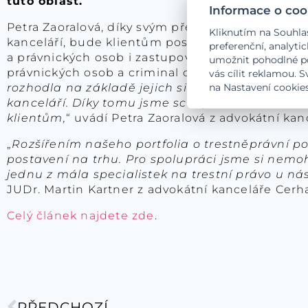
tuto oblast.
Informace o coo
Petra Zaoralová, díky svým předchozím zkušen
Kliknutím na Souhla
kanceláří, bude klientům poskytovat služby zej
preferenční, analyt
a právnických osob i zastupování poškozených, 
umožnit pohodlné po
právnických osob a criminal compliance. „
Pro s
vás cílit reklamou. 
rozhodla na základě jejich silného zastoupení v
na Nastavení cookies
kanceláří. Díky tomu jsme schopni nabídnout n
klientům,
“ uvádí Petra Zaoralová z advokátní k
„
Rozšířením našeho portfolia o trestněprávní p
postavení na trhu. Pro spolupráci jsme si nemo
jednu z mála specialistek na trestní právo u n
JUDr. Martin Kartner z advokátní kanceláře Cerh
Celý článek najdete zde
.
PŘEDCHOZÍ