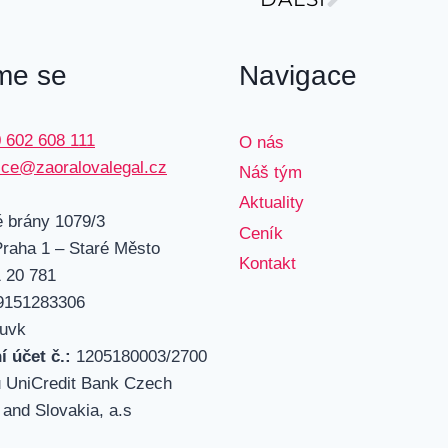
me se
Navigace
 602 608 111
O nás
fice@zaoralovalegal.cz
Náš tým
Aktuality
 brány 1079/3
Ceník
Praha 1 – Staré Město
Kontakt
 20 781
151283306
uvk
í účet č.:
1205180003/2700
 UniCredit Bank Czech
 and Slovakia, a.s